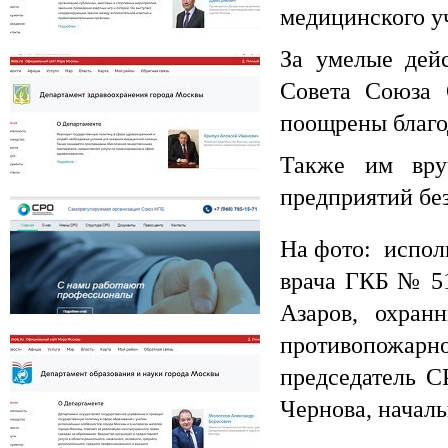
медицинского у
За умелые дей
Департамент региональной безопасности
и противодействия коррупции г. Москвы
Совета Союза
поощрены благо
Также им вру
предприятий бе
Департамент здравоохранения города
Москвы
На фото: испол
врача ГКБ № 51
Азаров, охран
СРО Союз НПБ
противопожа
председатель С
Чернова, начал