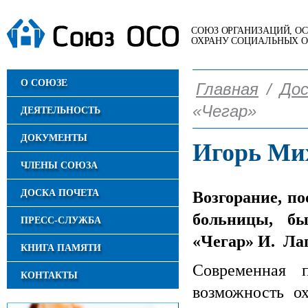
СОЮЗ ОРГАНИЗАЦИЙ, 
ОХРАНУ СОЦИАЛЬНЫХ 
О СОЮЗЕ
Главная
/
Дос
«Чегар»
ДЕЯТЕЛЬНОСТЬ
ДОКУМЕНТЫ
Игорь Ми
ЧЛЕНЫ СОЮЗА
ДОСКА ПОЧЕТА
Возгорание, по
больницы, б
ПРЕСС-СЛУЖБА
«Чегар» И. Ла
КНИГА ПАМЯТИ
Современная 
КОНТАКТЫ
возможность о