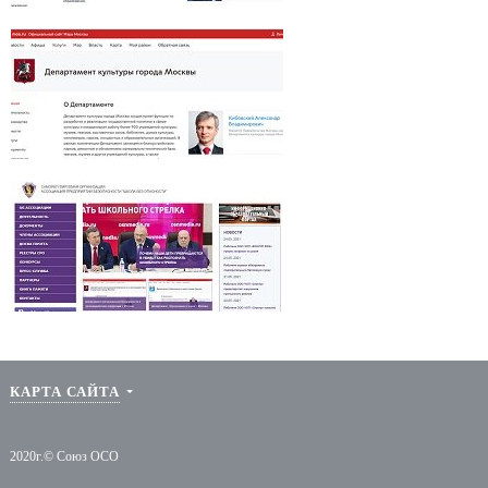
Департамент образования города Москвы
О СОЮЗЕ
ДЕЯТЕЛЬНОСТЬ
ДОКУМЕН
Миссия
Нормативно-правовое
Внутренние д
Департамент культуры города
сопровождение
Москвы
Структура
Протоколы Об
Организация обучения
собрания
кадров
Руководство
Протоколы
Техническое оснащение
Наблюдательно
объектов охраны
Протоколы Со
СРО Ассоциация "Школа без опасности"
КАРТА САЙТА
2020г.© Союз ОСО