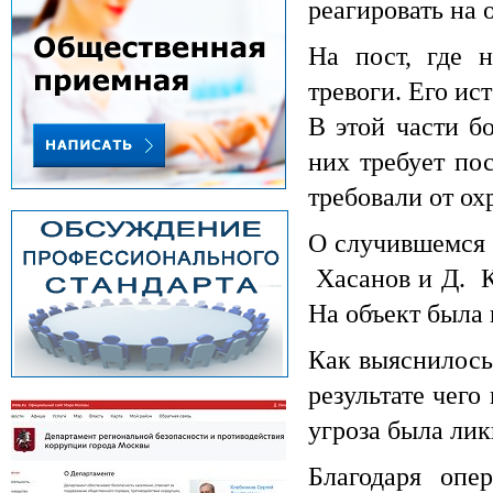
реагировать на 
На пост, где 
тревоги. Его ис
В этой части б
них требует по
требовали от о
О случившемся 
Хасанов и Д. К
На объект была
Как выяснилось
результате чег
угроза была ли
Благодаря опе