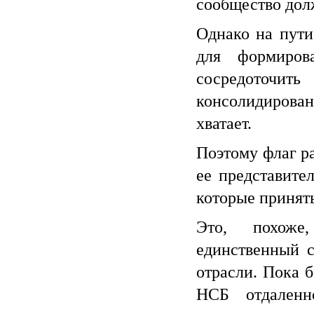
сообщество долж
Однако на пути
для формиров
сосредоточит
консолидирова
хватает.
Поэтому флаг р
ее представите
которые приняты
Это, похоже
единственный с
отрасли. Пока б
НСБ отдаленно