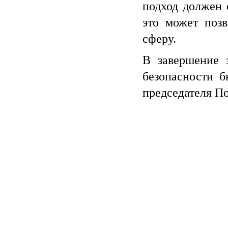
подход должен 
это может позв
сферу.
В завершение 
безопасности б
председателя П
О СОЮЗЕ
ДЕЯТЕЛЬНОСТЬ
ДОКУМЕН
Миссия
Нормативно-правовое
Внутренние д
сопровождение
Структура
Протоколы Об
Организация обучения
собрания
кадров
Руководство
Протоколы
Техническое оснащение
Наблюдательно
объектов охраны