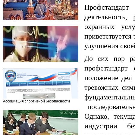
Профстандарт
деятельность,
Департамент региональной безопасности
охранных услу
и противодействия коррупции г. Москвы
приветствуется
улучшения свое
До сих пор р
Департамент здравоохранения города
профстандарт 
Москвы
положение дел 
тревожных симп
фундаментальны
Ассоциация спортивной безопасности
последовательн
России
Однако, текущ
индустрии б