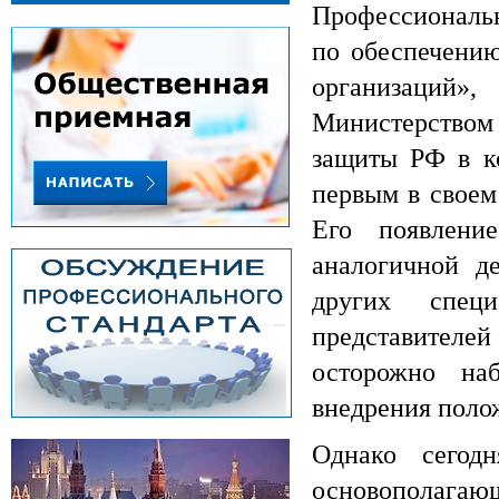
Профессиональ
по обеспечению
организац
Министерство
защиты РФ в ко
первым в своем
Его появлени
аналогичной д
других специ
представителе
осторожно наб
внедрения поло
Однако сегод
основополаг