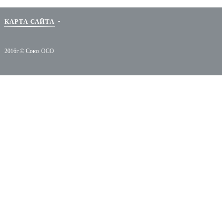
Протоколы Со
КАРТА САЙТА
2016г.© Союз ОСО