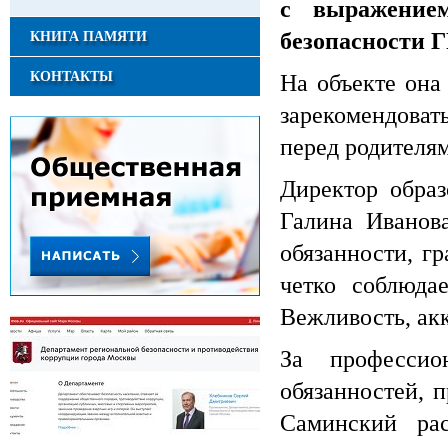
с выражение
безопасности 
КНИГА ПАМЯТИ
КОНТАКТЫ
На объекте она 
зарекомендоват
перед родителя
Директор образ
Галина Иванов
обязанности, г
четко соблюда
Вежливость, акк
За профессио
обязанностей, 
Саминский рас