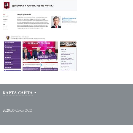
О СОЮЗЕ
ДЕЯТЕЛЬНОСТЬ
ДОКУМЕН
Миссия
Нормативно-правовое
Внутренние д
Департамент культуры города
сопровождение
Москвы
Структура
Протоколы Об
Организация обучения
собрания
кадров
Руководство
Протоколы
Техническое оснащение
Наблюдательно
объектов охраны
Протоколы Со
СРО Ассоциация "Школа без опасности"
КАРТА САЙТА
2020г.© Союз ОСО