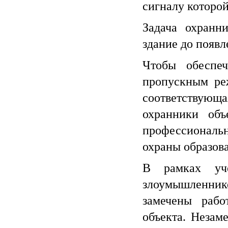
сигналу которой
Задача охранн
здание до появ
Чтобы обеспеч
пропускным ре
соответствующа
охранники объ
профессиональ
охраны образов
В рамках уч
злоумышленник
замечены раб
объекта. Незам