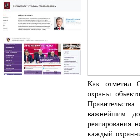
Департамент культуры города
Москвы
Как отметил С
СРО Ассоциация "Школа без опасности"
охраны объект
Правительства
важнейшим до
реагирования н
каждый охранни