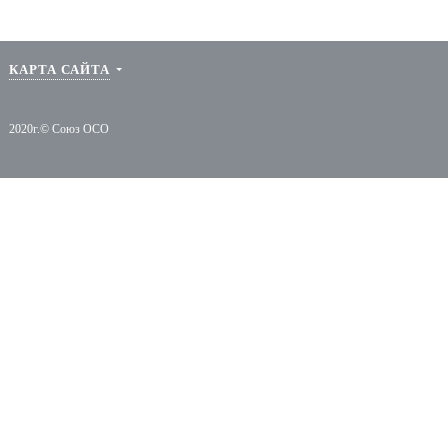
Протоколы Со
КАРТА САЙТА
2020г.© Союз ОСО