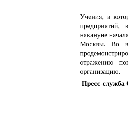
Учения, в кото
предприятий,
накануне начала
Москвы. Во в
продемонстрир
отражению по
организацию.
Пресс-служба 
О СОЮЗЕ
ДЕЯТЕЛЬНОСТЬ
ДОКУМЕН
Миссия
Нормативно-правовое
Внутренние д
сопровождение
Структура
Протоколы Об
Организация обучения
собрания
кадров
Руководство
Протоколы
Техническое оснащение
Наблюдательно
объектов охраны