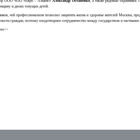
тор ООО ЧОО «Евро – Альянс»
Александр Остапенко
, а также рядовые охранники.
енщину и двоих тонущих детей.
иков, чей профессионализм позволил защитить жизнь и здоровье жителей Москвы, пред
сности граждан, поэтому плодотворное сотрудничество между государством и частными
ото>>
ДОКУМЕНТЫ
ЧЛЕНЫ СОЮЗА
ДОСКА 
е
Внутренние документы
Протоколы Общего
ия
собрания
Протоколы
ие
Наблюдательного совета
Протоколы Совета
КОНТАКТЫ