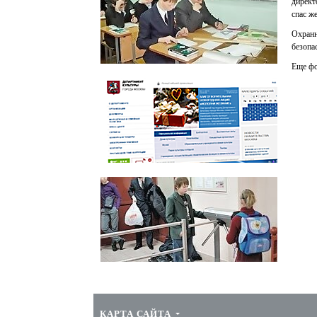
дирек
спас ж
Охранн
безопа
Еще ф
Департамент образования города Москвы
О СОЮЗЕ
ДЕЯТЕЛЬНОСТЬ
Департамент культуры города
Миссия
Нормативно-правово
Москвы
сопровождение
Структура
Организация обучен
кадров
Руководство
Техническое оснащен
объектов охраны
СРО Ассоциация "Школа без опасности"
КАРТА САЙТА