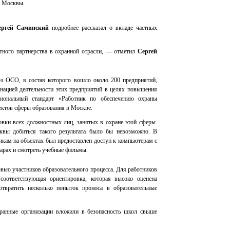
я Москвы.
ергей Саминский
подробнее рассказал о вкладе частных
тного партнерства в охранной отрасли, — отметил
Сергей
з ОСО, в состав которого вошло около 200 предприятий,
инацией деятельности этих предприятий в целях повышения
иональный стандарт «Работник по обеспечению охраны
ктов сферы образования в Москве.
овки всех должностных лиц, занятых в охране этой сферы.
квы добиться такого результата было бы невозможно. В
икам на объектах был предоставлен доступ к компьютерам с
нарах и смотреть учебные фильмы.
ью участников образовательного процесса. Для работников
соответствующая ориентировка, которая высоко оценена
твратить несколько попыток проноса в образовательные
хранные организации вложили в безопасность школ свыше