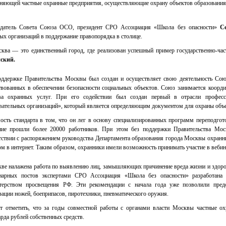
няющей частные охранные предприятия, осуществляющие охрану объектов образовани
едатель Совета Союза ОСО, президент СРО Ассоциация «Школа без опасности»
С
ых организаций в поддержание правопорядка в столице.
ва — это единственный город, где реализован успешный пример государственно-час
ский.
ддержке Правительства Москвы был создан и осуществляет свою деятельность Сою
твованных в обеспечении безопасности социальных объектов. Союз занимается коорд
тва охранных услуг. При его содействии был создан первый в отрасли професс
вательных организаций», который является определяющим документом для охраны объе
ость стандарта в том, что он лег в основу специализированных программ переподгот
ие прошли более 20000 работников. При этом без поддержки Правительства Мос
тствии с распоряжением руководства Департамента образования города Москвы охранн
м в интернет. Таким образом, охранники имели возможность принимать участие в веби
ве налажена работа по выявлению лиц, замышляющих причинение вреда жизни и здоров
нарных постов экспертами СРО Ассоциация «Школа без опасности» разработана 
ерством просвещения РФ. Эти рекомендации с начала года уже позволили предо
зации ножей, боеприпасов, пиротехники, пневматического оружия.
т отметить, что за годы совместной работы с органами власти Москвы частные о
рда рублей собственных средств.