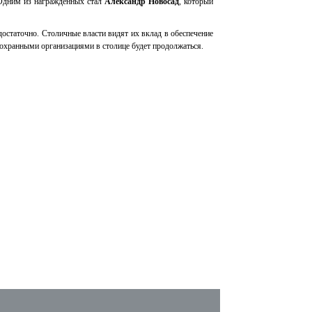
 Одним из награжденных стал
Александр Новосад
, который
остаточно. Столичные власти видят их вклад в обеспечение
 охранными организациями в столице будет продолжаться.
ПОЧЕТА
ПРЕСС-СЛУЖБА
Новости
Фотогалерея
СМИ о нас
Видеоматериалы