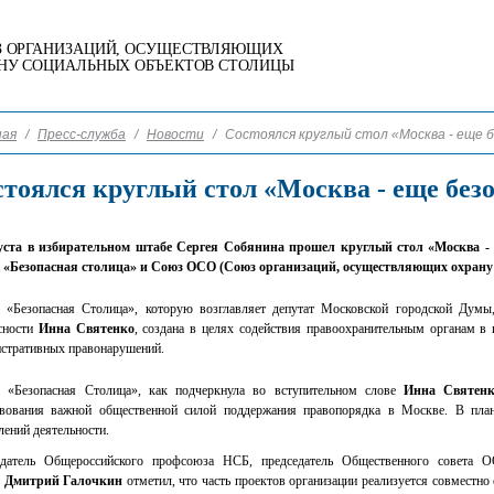
 ОРГАНИЗАЦИЙ, ОСУЩЕСТВЛЯЮЩИХ
НУ СОЦИАЛЬНЫХ ОБЪЕКТОВ СТОЛИЦЫ
ная
/
Пресс-служба
/
Новости
/
Состоялся круглый стол «Москва - еще 
тоялся круглый стол «Москва - еще безо
густа в избирательном штабе Сергея Собянина прошел круглый стол «Москва - 
«Безопасная столица» и Союз ОСО (Союз организаций, осуществляющих охрану 
Безопасная Столица», которую возглавляет депутат Московской городской Думы
сности
Инна Святенко
, создана в целях содействия правоохранительным органам в
стративных правонарушений.
«Безопасная Столица», как подчеркнула во вступительном слове
Инна Святен
вования важной общественной силой поддержания правопорядка в Москве. В план
лений деятельности.
едатель Общероссийского профсоюза НСБ, председатель Общественного совета О
П
Дмитрий Галочкин
отметил, что часть проектов организации реализуется совмест