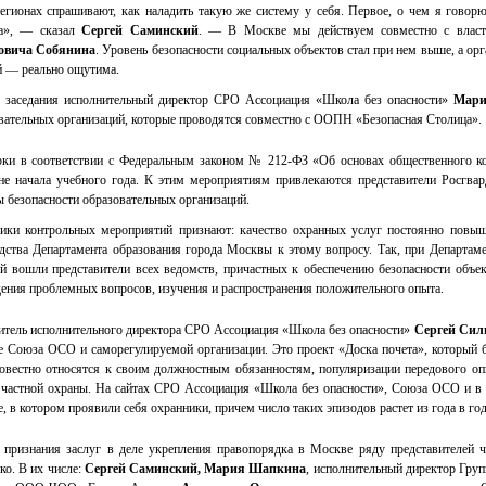
гионах спрашивают, как наладить такую же систему у себя. Первое, о чем я говор
на», — сказал
Сергей Саминский
. — В Москве мы действуем совместно с влас
овича Собянина
. Уровень безопасности социальных объектов стал при нем выше, а о
й — реально ощутима.
 заседания исполнительный директор СРО Ассоциация «Школа без опасности»
Мари
вательных организаций, которые проводятся совместно с ООПН «Безопасная Столица».
ки в соответствии с Федеральным законом № 212-ФЗ «Об основах общественного ко
не начала учебного года. К этим мероприятиям привлекаются представители Росгвар
ы безопасности образовательных организаций.
ики контрольных мероприятий признают: качество охранных услуг постоянно повыш
дства Департамента образования города Москвы к этому вопросу. Так, при Департаме
й вошли представители всех ведомств, причастных к обеспечению безопасности объе
ения проблемных вопросов, изучения и распространения положительного опыта.
итель исполнительного директора СРО Ассоциация «Школа без опасности»
Сергей Сил
е Союза ОСО и саморегулируемой организации. Это проект «Доска почета», который 
овестно относятся к своим должностным обязанностям, популяризации передового оп
 частной охраны. На сайтах СРО Ассоциация «Школа без опасности», Союза ОСО и 
е, в котором проявили себя охранники, причем число таких эпизодов растет из года в год
 признания заслуг в деле укрепления правопорядка в Москве ряду представителей
ко. В их числе:
Сергей Саминский, Мария Шапкина
, исполнительный директор Гру