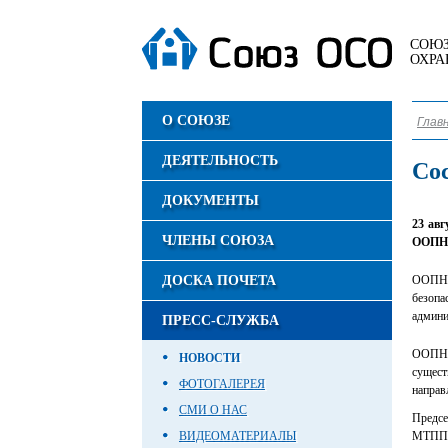
СОЮЗ
ОХРА
О СОЮЗЕ
Глав
ДЕЯТЕЛЬНОСТЬ
Сос
ДОКУМЕНТЫ
23 ав
ЧЛЕНЫ СОЮЗА
ООПН 
ДОСКА ПОЧЕТА
ООПН «
безопа
админи
ПРЕСС-СЛУЖБА
ООПН 
НОВОСТИ
сущест
ФОТОГАЛЕРЕЯ
направ
СМИ О НАС
Предс
ВИДЕОМАТЕРИАЛЫ
МТП