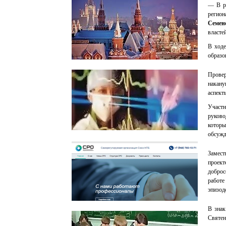
— В ре
регио
Семен
власте
В ходе
образо
Департамент региональной безопасности
и противодействия коррупции г. Москвы
Провер
накану
аспект
Участн
руково
которы
обсужд
Департамент здравоохранения города
Москвы
Замест
проект
доброс
работе
эпизод
СРО Союз НПБ
В знак
Святен