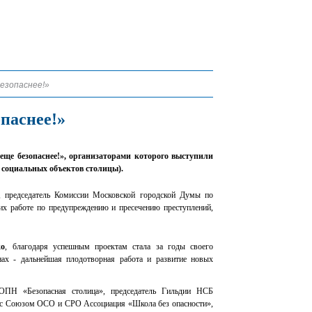
безопаснее!»
паснее!»
еще безопаснее!», организаторами которого выступили
социальных объектов столицы).
, председатель Комиссии Московской городской Думы по
 их работе по предупреждению и пресечению преступлений,
ко
, благодаря успешным проектам стала за годы своего
ах - дальнейшая плодотворная работа и развитие новых
ОПН «Безопасная столица», председатель Гильдии НСБ
но с Союзом ОСО и СРО Ассоциация «Школа без опасности»,