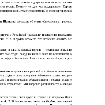
ю: «Ваши усилия должно поддержать правительство вашего
тями города. Поэтому сегодня мы поддерживаем
Сергея
рганизационная и методическая помощь со стороны городских
я Шапкина
рассказала об опыте общественных проверок
нтроля в Российской Федерации» традиционно проводятся
дии, МЧС и других ведомств, что позволяет охватить все
ается, и одна из главных причин — постоянное внимание
нте был создан Координационный совет по безопасности, в
ктов сферы образования. Совет ежемесячно собирается для
ивончик
поделился информацией еще об одном уникальном
был создан в целях поощрения работников охраны, которые
ыта и информирования общественности и органов власти о
в иных отраслевых СМИ подробно рассказывается о каждом
.
 частной охраны были вручены грамоты за подписью Инны
ппы «СТАРК Безопасность»
Валентин Якубин
, генеральный