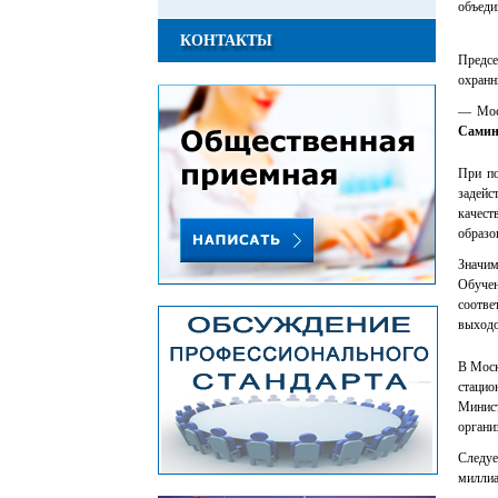
объеди
КОНТАКТЫ
Предс
охранн
— Моск
Самин
При по
задейс
качес
образо
Значим
Обучен
соотве
выходо
В Моск
стацио
Минист
органи
Следуе
миллиа