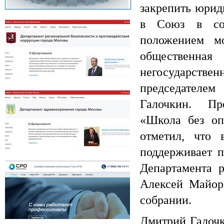
закрепить юрид
в Союз в соо
положением м
общественна
негосударстве
председателем
Департамент региональной безопасности
Галочкин. П
и противодействия коррупции г. Москвы
«Школа без оп
отметил, что
поддерживает п
Департамент здравоохранения города
Департамента р
Москвы
Алексей Майоро
собрании.
Дмитрий Галочк
СРО Союз НПБ