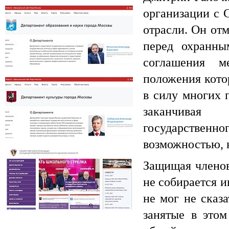
организации с 
отрасли. Он от
перед охранны
соглашения м
положения кото
Департамент образования города Москвы
в силу многих 
заканчивая 
государственно
возможностью, к
Департамент культуры города
Москвы
Защищая членов
не собирается и
не мог не сказа
занятые в этом