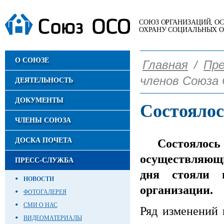
СОЮЗ ОРГАНИЗАЦИЙ, 
ОХРАНУ СОЦИАЛЬНЫХ 
О СОЮЗЕ
Главная
/
Пре
членов Союза
ДЕЯТЕЛЬНОСТЬ
ДОКУМЕНТЫ
Состоялос
ЧЛЕНЫ СОЮЗА
ДОСКА ПОЧЕТА
Состоялос
осуществляющи
ПРЕСС-СЛУЖБА
дня стояли 
НОВОСТИ
организации.
ФОТОГАЛЕРЕЯ
СМИ О НАС
Ряд изменений 
ВИДЕОМАТЕРИАЛЫ