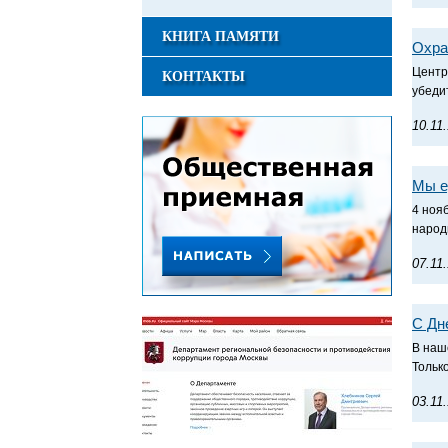
КНИГА ПАМЯТИ
Охра
Центр
КОНТАКТЫ
убеди
10.11
Мы е
4 ноя
народ
07.11
С Дн
В наш
Тольк
03.11