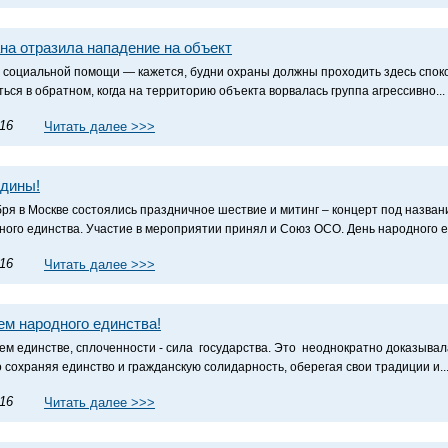
на отразила нападение на объект
 социальной помощи — кажется, будни охраны должны проходить здесь спо
ться в обратном, когда на территорию объекта ворвалась группа агрессивно...
.16
Читать далее >>>
дины!
бря в Москве состоялись праздничное шествие и митинг – концерт под назв
ного единства. Участие в мероприятии принял и Союз ОСО. День народного ед
.16
Читать далее >>>
ем народного единства!
ем единстве, сплоченности - сила государства. Это неоднократно доказывал
о сохраняя единство и гражданскую солидарность, оберегая свои традиции и..
.16
Читать далее >>>