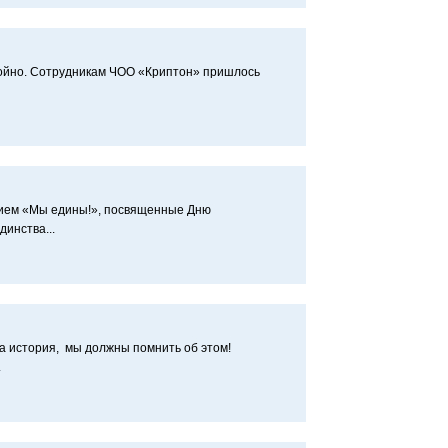
койно. Сотрудникам ЧОО «Криптон» пришлось
анием «Мы едины!», посвященные Дню
инства...
а история, мы должны помнить об этом!
.