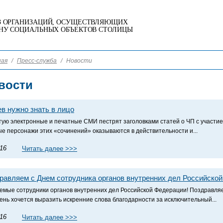
 ОРГАНИЗАЦИЙ, ОСУЩЕСТВЛЯЮЩИХ
НУ СОЦИАЛЬНЫХ ОБЪЕКТОВ СТОЛИЦЫ
ная
/
Пресс-служба
/
Новости
вости
ев нужно знать в лицо
тую электронные и печатные СМИ пестрят заголовками статей о ЧП с участие
ые персонажи этих «сочинений» оказываются в действительности и...
.16
Читать далее >>>
равляем с Днем сотрудника органов внутренних дел Российской
емые сотрудники органов внутренних дел Российской Федерации! Поздравля
день хочется выразить искренние слова благодарности за исключительный...
.16
Читать далее >>>