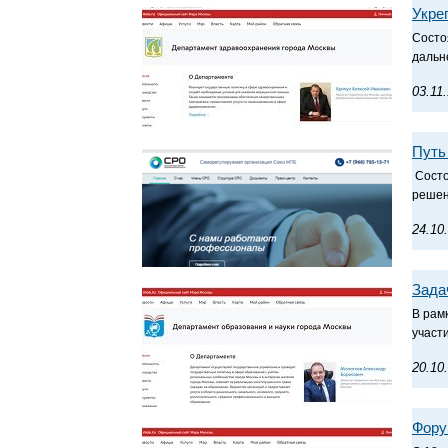
Укре
Департамент региональной безопасности
и противодействия коррупции г. Москвы
Состо
дальн
03.11
Путь
Департамент здравоохранения города
Москвы
Состо
решен
24.10
СРО Союз НПБ
Зада
В рам
участ
20.10
Фор
Департамент образования города Москвы